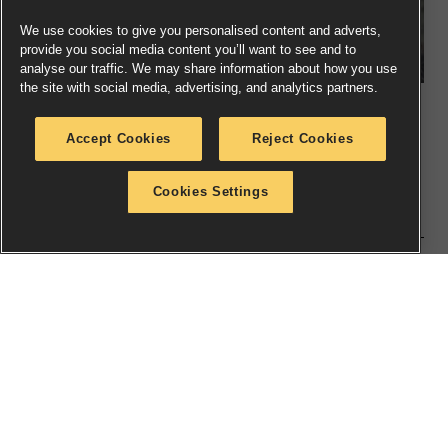
We use cookies to give you personalised content and adverts,
provide you social media content you’ll want to see and to
analyse our traffic. We may share information about how you use
the site with social media, advertising, and analytics partners.
次回オープン予定
Accept Cookies
Reject Cookies
次回は
2025年11月15日（土）
、神奈川県川崎市に
「ウォ
ーハンマー川崎」
が
オープン予定です。
こちらもどうぞお
Cookies Settings
楽しみに！
【ウォーハンマー静岡 店舗情報】
店舗名：
ウォーハンマー静岡 – WARHAMMER Shizuoka
住所：
〒
420-0035
静岡県静岡市葵区七間町6-2 七間
町銀河ビル1F
営業時間:
月 – 金:
12:00 – 14:00, 15:00 – 20:00
土日:
11:00 – 14:00, 15:00 – 19:00