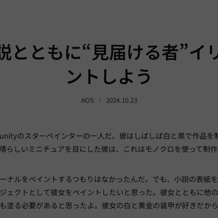
説とともに“見届ける者”イ
ントしよう
AOS
2024.10.23
 Communityのスターペインターの一人だ。彼はしばしば白と黒で作
素晴らしいミニチュアを目にした彼は、これはモノクロを使って制
ーナルをペイントするつもりはなかったんだ。でも、小説の表紙
ジェクトとして彼女をペイントしたいと思った。彼女とともに他
も塗る必要があると思ったよ。彼女の白と黄金の装甲が好きだか