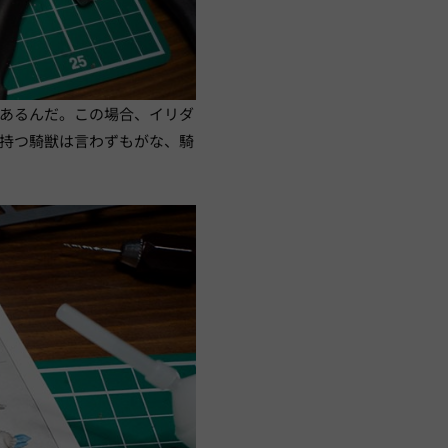
あるんだ。この場合、イリダ
持つ騎獣は言わずもがな、騎