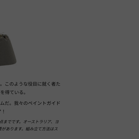
だ。このような役目に就く者た
敬を得ている。
テムだ。我々の
ペイントガイド
*！
点までです。オーストラリア、ヨ
要があります。組み立て方法はス