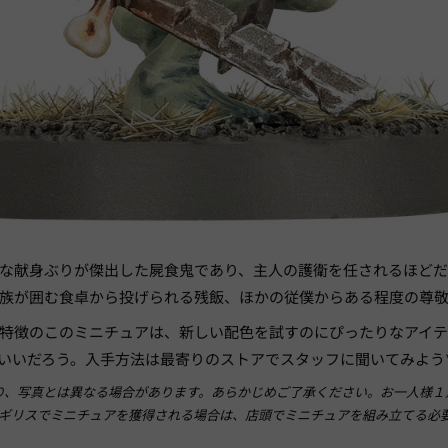
な献身ぶりが傑出した屍食鬼であり、主人の護衛を任されるほど
族が囲む食卓から投げられる残飯、ほかの従僕からある程度の尊
特徴のこのミニチュアは、新しい配色を試すのにぴったりなアイ
いいだろう。入手方法は最寄りのストアでスタッフに聞いてみよう
り、写真とは異なる場合があります。あらかじめご了承ください。お一人様１
ギリスでミニチュアを獲得される場合は、店頭でミニチュアを組み立てる必