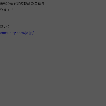
将来発売予定の製品のご紹介
ります！
さい：
mmunity.com/ja-jp/