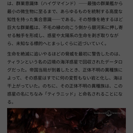
は、群巣意識体（ハイヴマインド）——最強の群巣艦から
最小の微生物に至るまで、あらゆるものを統制する高度な
知性を持った集合意識——である。その想像を絶するほど
巨大な群巣艦は、不毛の縁の向こう側から銀河系に押し寄
せる触手を形成し、惑星や太陽系の生命を剥ぎ取りなが
ら、未知なる標的へとまっしぐらに近づいていく。
生命を絶滅に追いやるほどの脅威を最初に警告したのは、
ティランという名の辺境の海洋惑星で回収されたデータロ
グだった。帝国当局が到着したとき、正体不明の異種族に
よって、その惑星はすでに何の変哲もない岩と化し、海は
干上がっていた。のちに、その正体不明の異種族は、この
惑星の名にちなみ「ティラニッド」と命名されることにな
る。