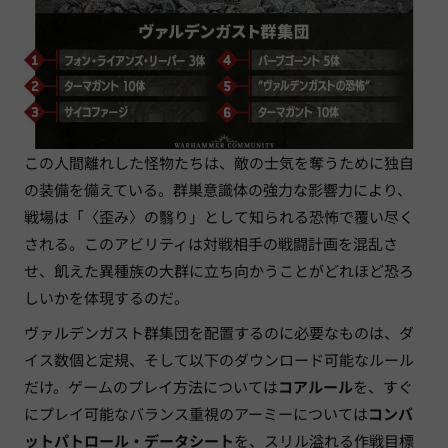
この人間離れした怪物たちは、敵の士気を奪うために独自
の装備を備えている。群巣意識体の強力な影響力により、
戦場は「〈歪み〉の翳り」として知られる恐怖で覆い尽く
される。このアビリティは対戦相手の戦闘計画を混乱さ
せ、飢えた異種族の大群に立ち向かうことがどれほど恐ろ
しいかを体現するのだ。
ヴァルデンガスト群集団を配置するのに必要なものは、ダ
イス数個と定規、そして以下のダウンロード可能なルール
だけ。ゲームのプレイ方法については
コアルール
を、すぐ
にプレイ可能なバランス重視のアーミーについては
コンバ
ットパトロール・データシート
を、スリル溢れる作戦目標