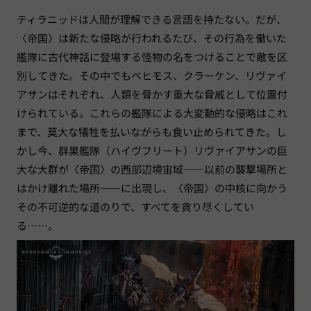
ティラニッドは人間が理解できる言語を持たない。だが、
〈帝国〉は新たな侵略が行われるたび、その行為を働いた
艦隊に古代神話に登場する怪物の名をつけることで敵を区
別してきた。その中でもベヒモス、クラーケン、リヴァイ
アサンはそれぞれ、人類を脅かす重大な脅威として位置付
けられている。これらの艦隊による大変動的な侵略はこれ
まで、莫大な犠牲を払いながらも食い止められてきた。し
かし今、群巣艦隊（ハイヴフリート）リヴァイアサンの巨
大な大群が〈帝国〉の西部辺境宙域——以前の襲撃場所と
はかけ離れた場所——に出現し、〈帝国〉の中核に向かう
その不可逆的な道のりで、すべてを貪り尽くしてい
る……。