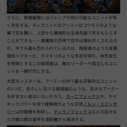
さらに、群巣艦隊にはジャンプや飛行可能なユニットが多
く存在する。ティラニッドのアーミーはコウモリのような
翼で空を舞い、上空から壊滅的な生体兵器で死をもたらす
ことができる——異種族の恐怖で空中は埋め尽くされるの
だ。中でも最も恐れられているのは、暗殺者のような変異
個体リクターだ。カマキリのような手足を持ち、体色変化
を特徴とするこの殺戮者は、敵のリーダーや孤立したユニ
ットを一網打尽にする。
大型モンスターは、アーミーの中で最も印象的なユニット
の1つだ。恐ろしい生ける破城槌のような、巨大なアーミー
を好まない者はいないだろう。
カーニフェックス
や、サイ
キックパワーを持つ建築物のような巨体
ノルン・エミッサ
リー
は防衛線を粉砕し、
ティラノフェックス
などの巨大な
火力獣は敵の装甲を遠距離から抹消する。