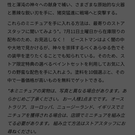
性と渾沌の神々への献身で補い、さまざまな原始的な火器
と悪辣な鋭い刃を手に、猪突猛進に戦場へと突撃する。
これらのミニチュアを手に入れる方法は、最寄りのストア
スタッフに聞いてみよう*。7月11日土曜日から在庫限りの
配布のため、お見逃しなく！ ビーストマンはよく闇の中
や大地で見かけるが、神々を崇拝するべくあらゆる色でそ
の装甲を塗りたくることでも知られている。そのため、ス
トア限定特典の選べるペイントセットを利用してお気に入
りの野蛮な配色を手に入れよう。塗料を10個選ぶと、その
中で一番価格が高いものを無料でゲットできる。
*本ミニチュアの実物は、写真と異なる場合があります。あ
らかじめご了承ください。 お一人様1点までです。 オース
トラリア、ヨーロッパ、ニュージーランド、イギリスでミ
ニチュアを獲得される場合は、店頭でミニチュアを組み立
てる必要があります。 組み立て方法はストアスタッフにお
尋ねください。