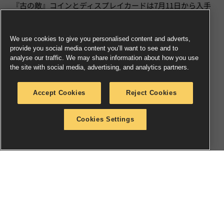
『古の敵』コインとディスプレイカードは7月11日から入手
可能であり、どちらも在庫限りの配布のため、お見逃しな
く！
We use cookies to give you personalised content and adverts,
provide you social media content you’ll want to see and to
「今月のミニチュア」とコレクタブル・コインを手に入れ
analyse our traffic. We may share information about how you use
るために店頭へ行く予定がある君は、ぜひ友だちも誘って
the site with social media, advertising, and analytics partners.
みよう！ 店頭に来てくれた君の友だちは、無料のスペー
スマリーンかストームキャスト・エターナル・リベレイタ
Accept Cookies
Reject Cookies
ーのうち、好きな方を選んで持ち帰ることが可能だ。ま
た、そのミニチュアを使ったペイント体験とウォーハンマ
Cookies Settings
ー40,000かウォーハンマー：エイジ・オヴ・シグマーのゲ
ーム体験も無料で楽しむことができる！
ウォーハンマー40,000の新版発売を機に参加したいが、最
寄りのストアの場所がわからない？ それなら、「
ストアを
見つける
」から検索してみよう！
ウォーハンマーの日本語公式ニュースレターに登録して、