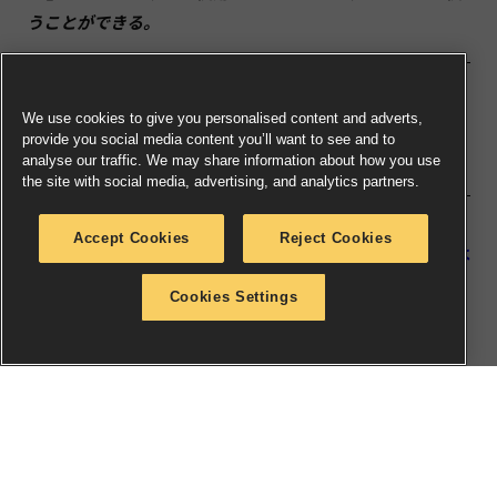
うことができる。
今回紹介したのは、かなり臭う強大な者たちであったが、
We use cookies to give you personalised content and adverts,
次回はそれよりもさらに臭う強大な者たちを紹介するぞ。
provide you social media content you’ll want to see and to
耳を澄まして虫のたかる音を聞いてみよう……。
analyse our traffic. We may share information about how you use
the site with social media, advertising, and analytics partners.
ウォーハンマー日本語公式ニュースレター
Accept Cookies
Reject Cookies
最新情報やイベント情報をいち早くチェック！
ご登録は
こちらからどうぞ
。
Cookies Settings
PREVIOUS
NEXT