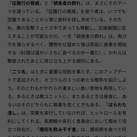
「
征腹行の脅威
」と「
頓食者の群れ
」は、まさにそのテー
マを語っている。「征腹行の脅威」を使う者は、いつでも
空腹であることから常に食料を探し求めている。そのた
め、敵の突撃フェイズ中であっても移動し、近接戦闘に突
入することが可能なのだ。一方「頓食者の群れ」は、再び
力を漲らせるべく、獲物を仕留めた後は即座に食事を開始
する（料理は温かいうちに食べるのが一番だ）。かれらは
撃破されたあとに再び立ち上がる傾向にある。
「
二つ名
」はときに重要な役割を果たす。このアップデー
トで追加された、オゴウルの３つの新たな敬称を紹介しよ
う。そのどれもがかれらの凄まじい食い意地を再現してい
る。あるときは敵ユニットに、またあるときは昼食に、あ
るいはそのどちらもに執着を抱くときもある。「
はらわた
潰し
」は、突撃を実行していなければ、ヒットロールを有
利にしてくれる。長期戦や長引く食事会において極めて役
立つ存在だ。「
魔術を飲み干す者
」は、魔術師を食べて何