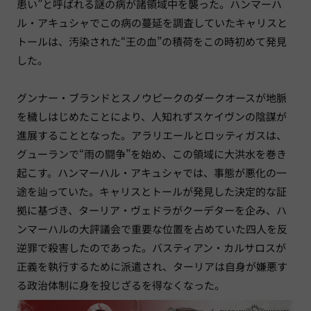
患い”と呼ばれる謎の病が諸領域中を襲った。ハンマーハ
ル・アキュシャでこの病の蔓延を調査していたキャリスと
トールは、汚染された“王の血”の積荷をこの時初めて発見
した。
グンナー・ブランドとスノウピークのダークオースが地脈
を穢しはじめたことにより、人知れずスケイヴンの陰謀が
進展することとなった。アラリエールとロッティガスは、
グューランで“雨の闘争”を始め、この領域に大洪水を巻き
起こす。ハンマーハル・アキュシャでは、事態が悪化の一
途を辿っていた。キャリスとトールが発見した決定的な証
拠に基づき、ターリア・ヴェドラがクーデターを企み、ハ
ンマーハルの大評議会で重要な位置を占めていた四人を反
逆罪で殺害したのであった。バスティアン・カルサロスが
正義を執行するために派遣され、ターリアは自身が嫌悪す
る政治体制に身を投じざるを得なくなった。