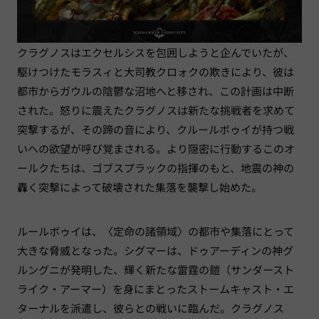
クラグノスはエクセルシスを包囲しようと企んでいたが、
駆けつけたモラスィと大司教クロォクの欺きにより、彼は
都市からガウルの陰鬱な沼地へと移され、この計画は中断
された。怒りに震えたクラグノスは新たな挑戦者を求めて
突撃するが、その蹄の音により、クルールボゥイが持つ戦
いへの欲望が呼び覚まされる。より隠密に行動するこのオ
ールクたちは、ゴブスプラックの指揮のもと、地震の神の
轟く突撃によって破壊された集落を襲撃し始めた。
ルールボゥイは、〈定命の諸領域〉の都市や集落にとって
大きな脅威となった。シグマーは、ドゥアーディンの神グ
ルングニが発明した、輝く新たな雷霆の鎧（サンダースト
ライク・アーマー）を身にまとったストームキャスト・エ
ターナルを派遣し、彼らとの戦いに臨んだ。クラグノス