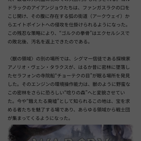
ドラックのアイアンジョウたちは、ファンガスラクの口を
こじ開け、その腹に存在する弧の街道（アークウェイ）か
らエイトポイントへの侵攻を仕掛けられるようになった。
この残忍な策略により、“ゴルクの拳骨”はエクセルシスで
の敗北後、汚名を返上できたのである。
〈獣の領域〉の別の場所では、シグマー信徒である探検家
アノリオ・ヴェン・タラクスが、はるか昔に密林に墜落し
たセラフォンの寺院船“チョーテクの目”が眠る場所を発見
した。そのエンジンの環境操作能力は、獣のように野蛮な
この密林をさらに恐ろしい“唸りの森”へと変貌させてい
た。今や“餓えたる廃墟”として知られるこの地は、宝を求
める者たちを魅了する場であり、あらゆる領域から戦士団
が集まってくるようになった。