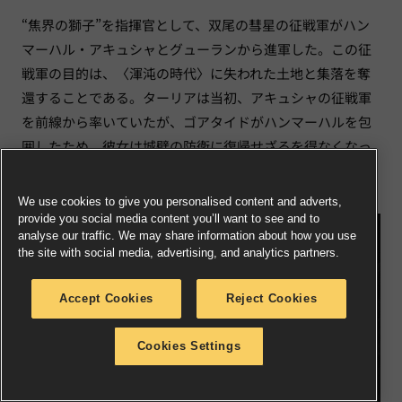
“焦界の獅子”を指揮官として、双尾の彗星の征戦軍がハン
マーハル・アキュシャとグューランから進軍した。この征
戦軍の目的は、〈渾沌の時代〉に失われた土地と集落を奪
還することである。ターリアは当初、アキュシャの征戦軍
を前線から率いていたが、ゴアタイドがハンマーハルを包
囲したため、彼女は城壁の防衛に復帰せざるを得なくなっ
た。代わりに大神官ゼネストラが指揮を執り、“大いなる車
輪”の教団が勢力を拡大し始めた。
We use cookies to give you personalised content and adverts,
provide you social media content you’ll want to see and to
analyse our traffic. We may share information about how you use
the site with social media, advertising, and analytics partners.
Accept Cookies
Reject Cookies
Cookies Settings