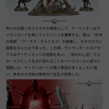
死の大同盟へのささやかな報復として、アーケィオンはヴ
ァランガードを率いてシャイシュを襲撃する。彼は、“終末
の城砦”（アークス・テルミヌス）を破壊し、カタクロスに
屈辱を与えたのであった。この頃、ヴァランガードのアタ
ラスはアーケィオンへの信頼を失い、〈呪われし空〉でエ
ターナスとして生まれ変わることをベ＝ラコールに密かに
懇願した。ヴァランガードの第八軍団の多くもこれに倣
い、終末の大元帥の陣営内で反乱が勃発した。