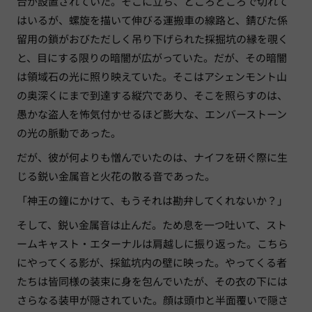
台が設置されていた。そこに立ち、ところどころで切れて
はいるが、螺旋を描いて伸びる運搬車の線路と、錆びた係
留用の鎖がおびただしく吊り下げられた採掘坑の縁を覗く
と、目にする限りの暗闇が広がっていた。だが、その暗闇
は領域石の光に照り映えていた。そこはアシェンモント山
の奥深くにまで到達する縦穴であり、そこを照らすのは、
愚かな盗人を怖気付かせるほど膨大な、エンバーストーン
の光の脈動であった。
だが、彼が何よりも憎んでいたのは、ナイフを研ぐ際に生
じる鋭い金属音と火花の散る音であった。
「神王の鐘にかけて、もうそれは勘弁してくれないか？」
そして、鋭い金属音は止んだ。ため息を一つ吐いて、スト
ームキャスト・エターナルは肩越しに振り返った。こちら
にやってくる影が、採鉱坑内の壁に映った。やってくる者
たちは皆同様の装束に身を包んでいたが、その衣の下には
さらなる装甲が隠されていた。顔は頭巾と半面覆いで隠さ