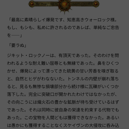
「最高に素晴らしイ爆発です、知恵高きウォーロック様。
もし、もシも、私めに許されるのであレば、単純なご忠告
を——」
「要ラぬ」
ジキット・ロックノーは、有頂天であった。そのわけを問
われるような耐え難い屈辱とも無縁であった。鼻をひくつ
かせ、爆発によって漂ってきた硫黄の甘い芳香を嗅ぎ取る
と、自然とヒゲがわなないた。トンネルの内壁が崩れ落ち
ると、見るも無惨な損壊部分から続け様に瓦礫がいくつか
落下した。完全に突破口が開かれたわけではなかったが、
その向こうには熾火石の豊かな鉱脈が待ち受けているはず
であった。それは同時に彼自身の栄達を約束する代物でも
あった。この宝物を人間どもは獲得できなかった。あるい
は愚かにも獲得することなくスケイヴンの大侵攻に呑み込