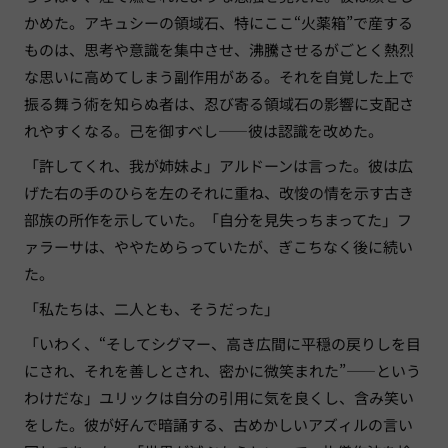
かめた。アキュシーの領域石、特にここ“火薬箱”で産する
ものは、思考や意識を集中させ、沸騰させるがごとく熱烈
な思いに高めてしまう副作用がある。それを自覚した上で
振る舞う術を知らぬ者は、忍び寄る領域石の影響に支配さ
れやすくなる。己を御すべし——彼は認識を改めた。
「許してくれ、我が姉妹よ」アルドーンは言った。彼は広
げた右の手のひらを左のそれに重ね、改悛の情を示す古き
部族の所作を示していた。「自分を見失っちまってた」フ
ァラーサは、ややためらっていたが、ぎこちなく後に続い
た。
「私たちは、二人とも、そうだった」
「いわく、“そしてシグマー、高き広間に平穏の戻りしを目
にされ、それを善しとされ、密かに微笑まれた”——という
わけだな」ユリックは自分の引用に気を良くし、含み笑い
をした。彼が好んで暗誦する、古めかしいアズィルの言い