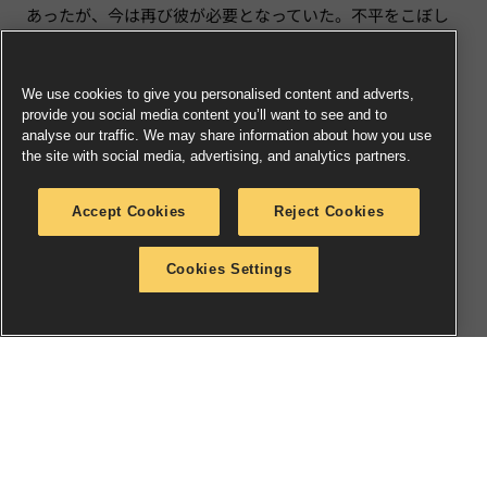
あったが、今は再び彼が必要となっていた。不平をこぼし
ながらジキットは自身のドリルを構え、ワープグラインダ
ーに供給するエネルギーを両手持ちの装置に凝縮した。エ
We use cookies to give you personalised content and adverts,
ネルギーの充填されたグラインダーは常に危険なほど振動
provide you social media content you’ll want to see and to
するが、少なくともそれが振動に留まっている限りは、問
analyse our traffic. We may share information about how you use
the site with social media, advertising, and analytics partners.
題ではなかった。
「よシ、よシ、自分でやる他あるまイな」
Accept Cookies
Reject Cookies
「ゴ主人様」
Cookies Settings
ジキットは、どうやって“焦げ鼻”を八つ裂きにしてくれよ
うと考えていたが、その結論を出そうとしているさなか、
自分に呼びかける者がいることに気づいた。トンネルを進
み続けると、クリッタトックが背を丸め、金属製の触覚爪
で地面を叩いている姿が目に入った。このアコライトの仮
面がジキットを振り返った時、ジキットは身震いを覚え
た。クリッタトックにはどこか妙な違和感があり、ざらつ
いた声で執拗に言い募る口調は特にそう感じさせる要素が