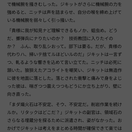
で機械腕を掻きむしった。ジキットがさらに機械腕の力を
強めると、ニッチは声を詰まらせ、自分の喉を締め上げて
いる機械腕を弱々しく引っ掻いた。
「貴様に我が知見ナど理解できるもノか、蛆虫め。どう
だ、擲弾兵にナりたいのか？ 技術教団に入りたイの
か？ ふん、取り乱シおって。部下は要る。だが、貴様の
代わりハ、掃いテ捨てルほどいルのだ」ジキットは一言ず
つ、軋るような響きを込めて言い立てた。ニッチは必死に
頷いた。狼狽えたアコライトを嘲笑い、ジキットは無造作
に彼を地面に落とした。落とされた衝撃と痛みで身をよじ
った彼は、喘ぎつつ震えつつもどうにか立ち上がり、壁に
向き直った。
「まダ熾火石は不安定、そウ、不安定だ。削岩作業を続け
ルか。リタックはどこだ？」ジキットの副官は、領域石の
さらなる埋蔵分を探るために派遣され、姿がなかった。お
かげでジキットは考えをまとめる時間が確保できて楽では