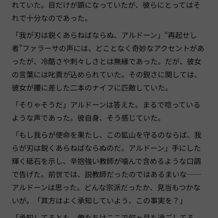
れていた。目だけが顕になっていたが、彼らにとってはそ
れで十分なのであった。
「我が刃は鋭くあらねばならぬ、アルドーン」“再起せし
者”ファラーサの声には、どことなく奇妙なアクセントがあ
ったが、冷酷さや刺々しさとは無縁であった。だが、彼女
の言葉には叱責が込められていた。その鋭さに関しては、
彼女が腰に差した二本のナイフに匹敵していた。
「そりゃそうだ」アルドーンは答えた。まるで唸っている
ような声であった。彼自身、そう感じていた。
「もし我らが使命を果たし、この鉱山を守るのならば、我
らが刃は鋭くあらねばならぬのだ。アルドーン」手にした
輝く砥石を示し、辛抱強い教師が噛んで含めるような口調
で告げた。前世では、説教師だったのではあるまいな——
アルドーンは思った。どんな宗派だったか、見当もつかな
いが。「其方はよく承知していよう、この事実を？」
「承知してるとも。俺たちはここで何ヶ月も過ごしてる。