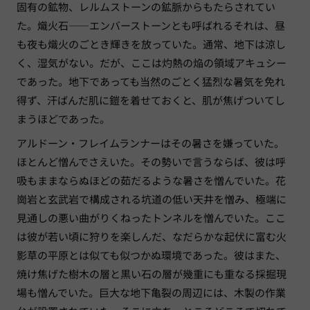
固有の鉱物、レルムストーンの鉱脈からもたらされてい
た。熾火石——エンバーストーンとも呼ばれるそれは、昼
も夜も熾火のごとき輝きを放っていた。通常、地下は涼し
く、湿気がない。だが、ここは灼熱の焔の領域アキュシー
であった。地下であっても当然のごとく猛烈な暑気を免れ
得ず、汗ばんだ肌に鎧を着せておくと、肌が焦げついてし
まうほどであった。
アルドーン・フレイムランナーはその暑さを嫌っていた。
ほとんど憎んでさえいた。その勢いで言うならば、彼は呼
吸もままならぬほどの茹だるような暑さを憎んでいた。花
崗岩と玄武岩で構成される坑道の低い天井を憎み、極端に
見通しの悪い曲がりくねったトンネルを憎んでいた。ここ
は彼が若い頃に狩りを楽しんだ、なだらかな起伏に富む火
影草の平原とは似ても似つかぬ環境であった。彼はまた、
焼け焦げた樹木の層と黒い石の層が幾重にも重なる採掘現
場も憎んでいた。巨大な地下亀裂の周辺には、木製の作業