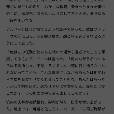
薄汚い獣どもの爪や、おかしな教義に染まっちまった連中
の手に、領域石が渡らないようにしてきたんだ。あらゆる
手段を用いてな」
アルドーンは吐き捨てるような調子で語った。彼はファラ
ーサの前に出て、拳を握り締め、顔と顔を突き合わせるよ
うにして立った。
「俺はこの任務が俺たちを戦いの場から遠ざけたことも承
知してるさ」アルドーンは言った。「俺たちがうろつくあ
らゆる場所じゃ、不意にろくでもない死に目に遭うかもし
れないってことも、こんな境遇にいながらあんたは相変わ
らず俺を苛立たせてくれるってこともな。あんたはもった
いぶって剣を研ぐ。思わせぶりに言葉を切る。俺をたばか
る気か？ その仮面の中で舌を出してるのか？」
坑内の天井が突然揺れ、砂利が降り、粉塵が舞い上がっ
た。地上では、廃墟と化したエンバーガルドに再び砲撃が