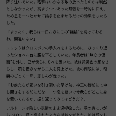
降り注いでいた。砲撃はいかなる敵の放ったものかは判然
としなかったが、高まりつつあった緊張を一時的に抑え、
ため息を一つ吐かせて論争を止ませるだけの効果をもたら
した。
「まったく、我らは一日おきにこの“議論”を続けておる
わ。間違いない」
ユリックはクロスボウの手入れをするために、ひっくり返
ったショベル台に腰を下ろしていた。年長者は“無心の仮
面”を外し、己が傍らにそれを置いた。彼は黄褐色の顔をさ
らし、顎を掻きながら二人を見上げた。彼の両眼には、稲
妻のごとく一瞬、悲しみが走った。
「お前たちが互いを引き裂いた挙げ句、神王の御前にて申
し開きをする前にだな、一つ息を継いで今我らがどこに身
を置いておるか、振り返ってみてはどうだ？」
アルドーンは険しい表情のまま深呼吸した。喉の奥にいが
らっぽい、煙で燻されたような感触を覚えた。彼は顔をし