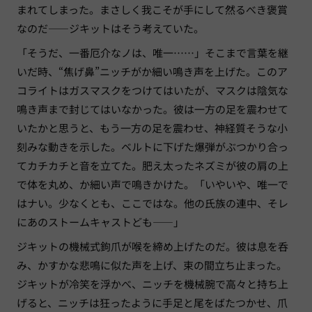
まれてしまった。まさしく我こそが手にして然るべき褒賞
なのだ——ジキットはそう考えていた。
「そうだ、一番厄介なノは、唯一……」そこまで言葉を継
いだ時、“焦げ鼻”ニッチがか細い鳴き声を上げた。このア
コライトはガスマスクをつけてはいたが、マスクは陰気な
鳴き声まで封じてはいなかった。彼は一方の足を震わせて
いたかと思うと、もう一方の足を震わせ、神経質そうな小
刻みな動きを示した。ベルトに下げた爆弾がぶつかり合っ
てカチカチと音を立てた。肥え太ったネズミが彼の肩の上
で体を丸め、か細い声で鳴きかけた。「いやいや、唯一で
はナい。少なくとも、ここではな。他の氏族の連中、そレ
にあのストームキャストども——」
ジキットの機械式鉤爪が喉を締め上げたのだ。彼は息を呑
み、かすかな悲鳴に似た声を上げ、束の間立ち止まった。
ジキットが冷笑を浮かべ、ニッチを機械腕で高々と持ち上
げると、ニッチは狂ったように手足と尾をばたつかせ、爪