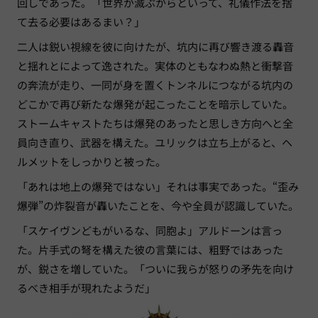
回しであった。「世界が滅ぶからといって、礼儀作法を捨
て去る必要はあるまい？」
二人は鋭い視線を彼に向けたが、坑内に再び響き渡る轟音
と揺れとによって逸された。実体のともなわぬ熱と衝撃音
の奔流が走り、一同が身を置くトンネルにつながる坑内の
どこかで再び新たな爆発が起こったことを暗示していた。
ストームキャストたちは爆発のあったと思しき方向へと全
員向き直り、武器を構えた。ユリックは立ち上がると、ヘ
ルメットをしっかりと被った。
「あれは地上の爆発ではない」それは事実であった。“歪み
爆弾”の炸裂音が轟いたことを、今や全員が認識していた。
「スケイヴンどもがいるな、同胞よ」アルドーンは言っ
た。片手式の弩を構えた彼の言葉には、粗野ではあった
が、鋭さを増していた。「ついに我らが怒りの矛先を向け
るべき相手が現れたようだ」