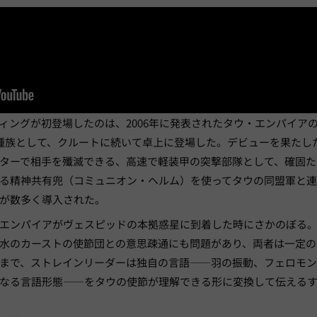
ィングが初登場したのは、2006年に発表されたタウ・エンパイア
種族として、クルートに続いて卓上に登場した。デビューを果たし
ターで相手を殲滅できる、高速で軽装甲の突撃部隊として、確固た
る精神共有兜（コミュニオン・ヘルム）を使ってタウの同盟軍と連
が数多く導入された。
エンパイアがヴェスピッドの本拠惑星に到着した時にさかのぼる
水のカーストの使節団との意思疎通にも問題があり、両者は一定の
まで、ストレインリーダーは独自の言語——羽の振動、フェロモ
なる言語形態——をタウの使節が理解できる形に変換して伝える